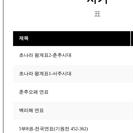
표
제목
초나라 왕계표2-춘추시대
초나라 왕계표1-서주시대
춘추오패 연표
백리해 연표
5부8권-전국연표(기원전 452-362)