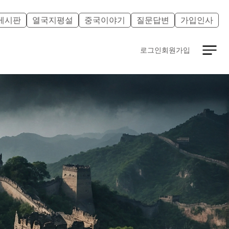
게시판
열국지평설
중국이야기
질문답변
가입인사
로그인
회원가입