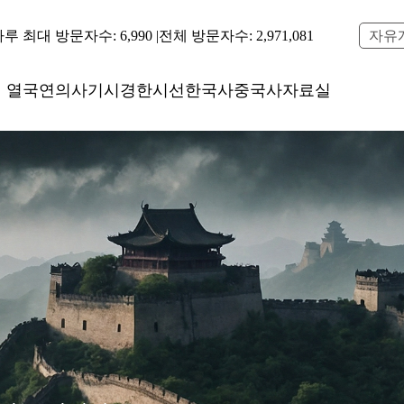
루 최대 방문자수: 6,990 |
전체 방문자수: 2,971,081
자유
열국연의
사기
시경
한시선
한국사
중국사
자료실