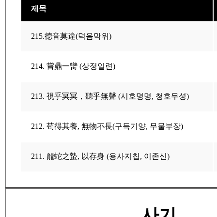
제목
215.德音莫違(덕음막위)
214. 嘗鼎一臠 (상정일련)
213. 視乎冥冥，聽乎無聲 (시호명명, 청호무성)
212. 苟得其養, 無物不長(구득기양, 무물부장)
211. 龍蛇之蟄, 以存身 (용사지칩, 이존신)
사기