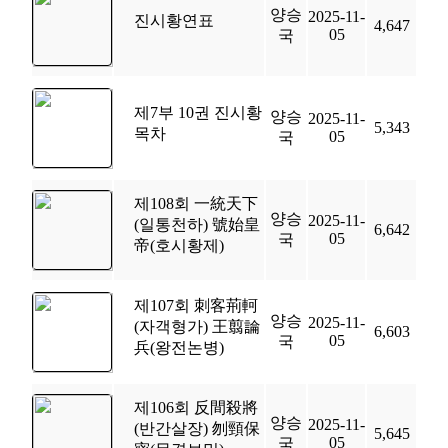
양승
2025-11-
진시황연표
4,647
05
국
제7부 10권 진시황
양승
2025-11-
5,343
목차
05
국
제108회 一統天下
양승
2025-11-
(일통천하) 號始皇
6,642
05
국
帝(호시황제)
제107회 刺客荊軻
양승
2025-11-
(자객형가) 王翦論
6,603
05
국
兵(왕전논병)
제106회 反間殺將
양승
2025-11-
(반간살장) 刎頸保
5,645
05
국