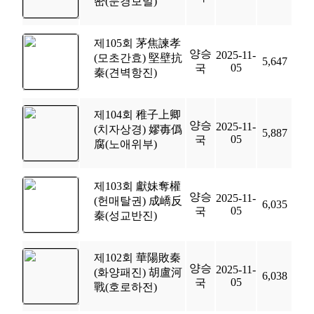
密(문경보밀)
제105회 茅焦諫孝
양승
2025-11-
(모초간효) 堅壁抗
5,647
05
국
秦(견벽항진)
제104회 稚子上卿
양승
2025-11-
(치자상경) 嫪毐僞
5,887
05
국
腐(노애위부)
제103회 獻妹奪權
양승
2025-11-
(헌매탈권) 成嶠反
6,035
05
국
秦(성교반진)
제102회 華陽敗秦
양승
2025-11-
(화양패진) 胡盧河
6,038
05
국
戰(호로하전)