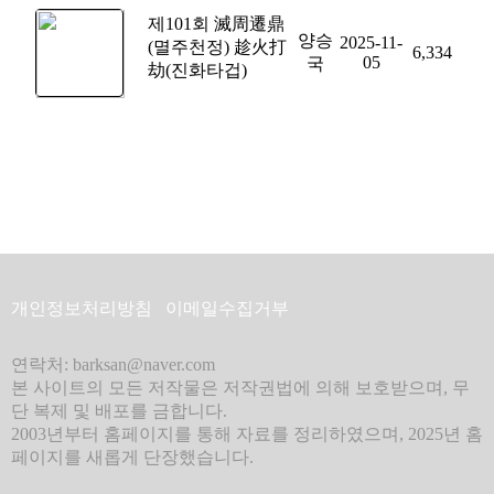
제101회 滅周遷鼎
양승
2025-11-
(멸주천정) 趁火打
6,334
05
국
劫(진화타겁)
개인정보처리방침
이메일수집거부
연락처: barksan@naver.com
본 사이트의 모든 저작물은 저작권법에 의해 보호받으며, 무
단 복제 및 배포를 금합니다.
2003년부터 홈페이지를 통해 자료를 정리하였으며, 2025년 홈
페이지를 새롭게 단장했습니다.