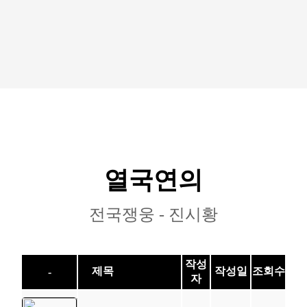
열국연의
전국쟁웅 - 진시황
작성
제목
작성일
조회수
-
자