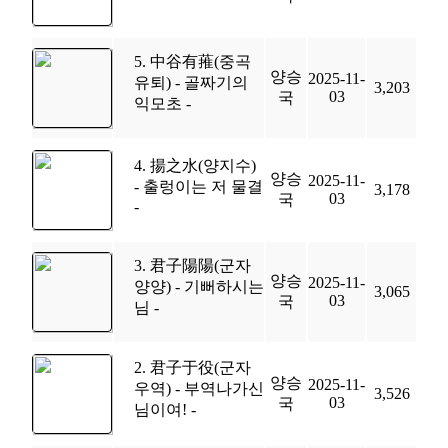
5. 中谷有蓷(중곡
양승
2025-11-
유퇴) - 골짜기의
3,203
03
국
익모초 -
4. 揚之水(양지수)
양승
2025-11-
- 출렁이는 저 물결
3,178
03
국
-
3. 君子陽陽(군자
양승
2025-11-
양양) - 기뻐하시는
3,065
03
국
님 -
2. 君子于役(군자
양승
2025-11-
우역) - 부역나가신
3,526
03
국
님이여! -