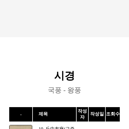
시경
국풍 - 왕풍
작성
제목
작성일
조회수
-
자
10. 丘中有麻(구중