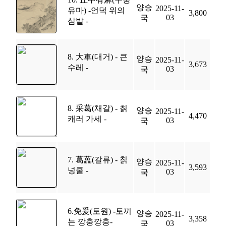
양승
2025-11-
유마) -언덕 위의
3,800
03
국
삼밭 -
8. 大車(대거) - 큰
양승
2025-11-
3,673
수레 -
03
국
8. 采葛(채갈) - 칡
양승
2025-11-
4,470
캐러 가세 -
03
국
7. 葛藟(갈류) - 칡
양승
2025-11-
3,593
넝쿨 -
03
국
6.免爰(토원) -토끼
양승
2025-11-
3,358
는 깡충깡충-
03
국