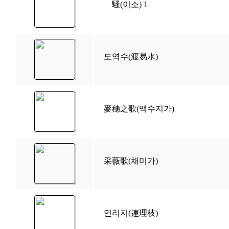
離騷(이소) 1
도역수(渡易水)
麥穗之歌(맥수지가)
采薇歌(채미가)
연리지(連理枝)