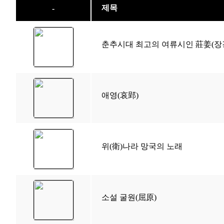
제목
-
춘추시대 최고의 여류시인 莊姜(장
애영(哀郢)
위(衛)나라 망국의 노래
소설 굴원(屈原)