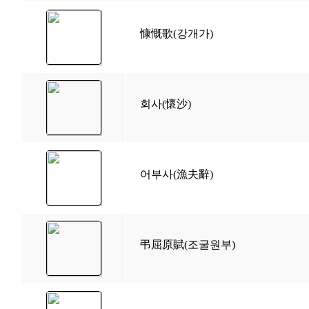
慷慨歌(강개가)
회사(懷沙)
어부사(漁夫辭)
弔屈原賦(조굴원부)