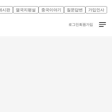
게시판
열국지평설
중국이야기
질문답변
가입인사
로그인
회원가입