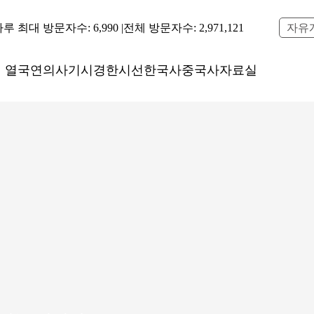
루 최대 방문자수: 6,990 |
전체 방문자수: 2,971,121
자유
열국연의
사기
시경
한시선
한국사
중국사
자료실