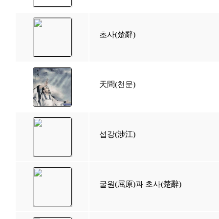
초사(楚辭)
天問(천문)
섭강(涉江)
굴원(屈原)과 초사(楚辭)