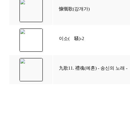
慷慨歌(강개가)
이소(離騷)-2
九歌11. 禮魂(예혼) - 송신의 노래 -