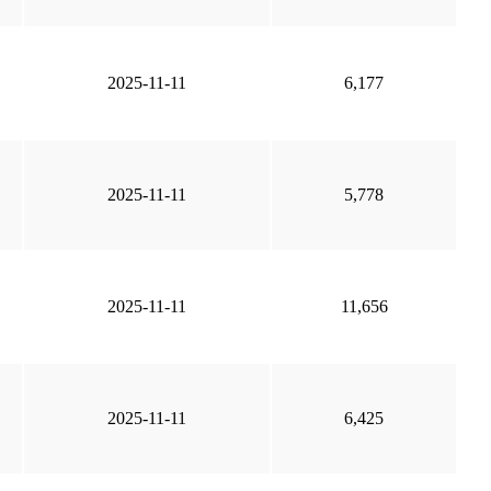
2025-11-11
6,177
2025-11-11
5,778
2025-11-11
11,656
2025-11-11
6,425