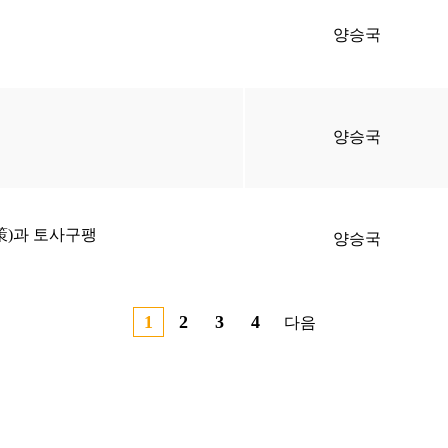
양승국
양승국
策)과 토사구팽
양승국
1
2
3
4
다음