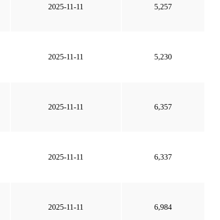
2025-11-11
5,257
2025-11-11
5,230
2025-11-11
6,357
2025-11-11
6,337
2025-11-11
6,984