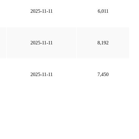
2025-11-11
6,011
2025-11-11
8,192
2025-11-11
7,450