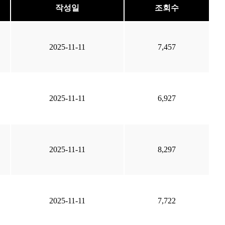
작성일
조회수
2025-11-11
7,457
2025-11-11
6,927
2025-11-11
8,297
2025-11-11
7,722