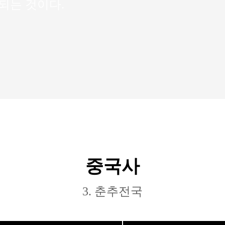
되는 것이다.
중국사
3. 춘추전국