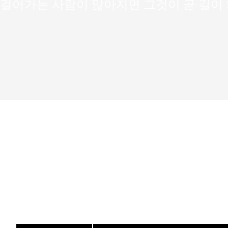
걸어가는 사람이 많아지면 그것이 곧 길이 