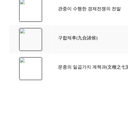
관중이 수행한 경제전쟁의 전말
구합제후(九合諸侯)
문종의 일곱가지 계책과(文種之七