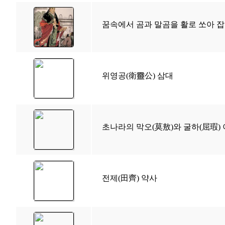
꿈속에서 곰과 말곰을 활로 쏘아 
위영공(衛靈公) 삼대
초나라의 막오(莫敖)와 굴하(屈瑕)
전제(田齊) 약사